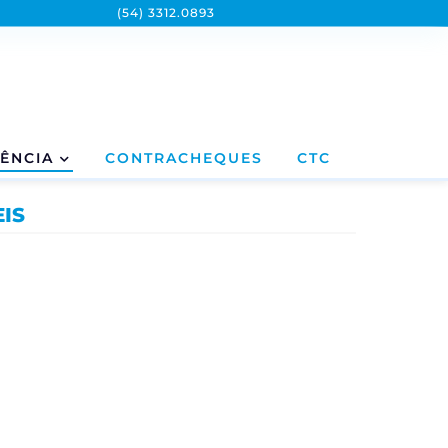
(54) 3312.0893
ÊNCIA
CONTRACHEQUES
CTC
IS